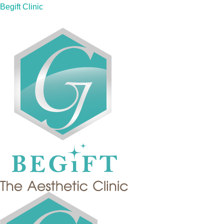
Skip
Begift Clinic
to
content