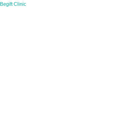
Skip
Begift Clinic
to
content